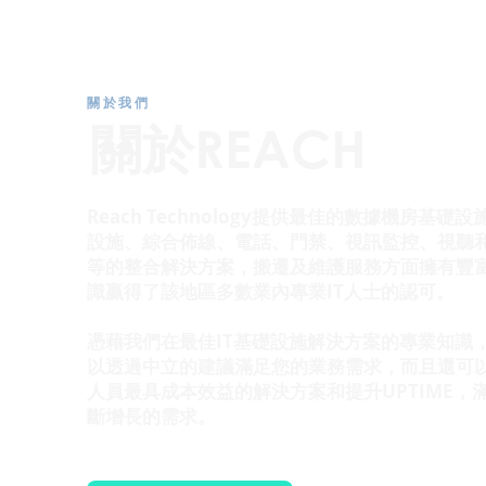
關於我們
關於REACH
Reach Technology提供最佳的數據機房基礎
設施、綜合佈線、電話、門禁、視訊監控、視聽
等的整合解決方案，搬遷及維護服務方面擁有豐
識贏得了該地區多數業內專業IT人士的認可。
憑藉我們在最佳IT基礎設施解決方案的專業知識
以透過中立的建議滿足您的業務需求，而且還可以
人員最具成本效益的解決方案和提升UPTIME，
斷增長的需求。