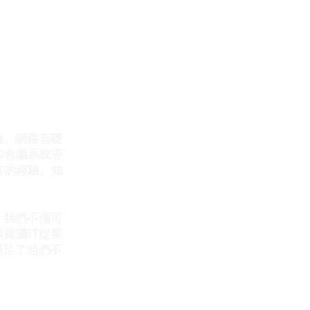
設施、網路基礎
和會議系統等
富的經驗。知
，我們不僅可
建議IT從業
滿足了他們不