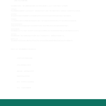
智能機櫃,也稱為一體化機櫃或微型機房,相比傳統的數據中心,為中小型客戶提供了多種優勢:
空間效率
智能機櫃將各種數據中心組件集成到一個緊湊的外形中,消除了獨立機架的需求,大幅縮減了伺服器房的佔地面積。
部署簡單
預先配置和佈線的智能機櫃可以快速輕鬆地部署,非常適用於資源和專業知識有限的小型伺服器房。
可擴展性
可以根據需求增添更多機櫃,實現無縫擴展,滿足小型伺服器房的業務增長需求,而不會破壞現有的基礎設施。
增強的管理和監控
內置的管理和監控功能提供集中式的控制和可視性,有助於優化資源分配並確保系統順利運行。
提高能源效率
智能機櫃的設計充分考慮了能源效率,採用先進的冷卻機制以最大限度地降低耗電量,從而實現顯著的成本節省。
成本效益
智能機櫃消除了獨立基礎設施組件的需求,減少了初期資本支出、運營成本和維護工作。
物理安全性
智能機櫃具有堅固的鎖定機制和訪問控制系統,能有效保護敏感數據和關鍵基礎設施免受未授權訪問。
REACH 的一體化機櫃解決方案服務包括
全面評估與可擴展性規劃
定制化電源優化和制冷
網絡規劃、結構佈線及管理
無縫系統集成與配置
監控、管理與安全措施實施
培訓、支援與持續維護