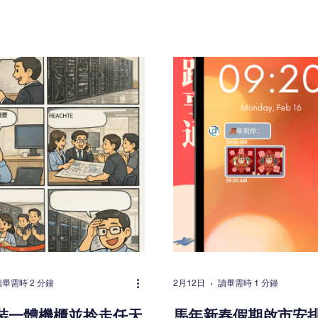
 (MDC)？ 不少人認為只需「購
以空氣冷卻為主的數據中心
放置」即可完成轉型，但實際
付單機櫃 50kW、100kW 
統機房轉向一體化方案，涉及
負載。過去業界常用的 PUE（
卻、樓面承重、佈線及未來擴
Usage Effectiveness）
專業層面。若規劃不足，後期
指標，但已不足以全面反映
容量不足、散熱問題，甚至需
下的真實效率與挑戰。 在 AI
性改動。 以下整理 5 個專
代，了解更進階的縮寫與技
點，協助企業避開常見迷思。
影響電費成本、擴展能力與
評估實際電力與熱負載，而非僅考
性的關鍵。以下介紹五個你
 Server Room 通常配備獨
進階概念。 1. PCE（Power C
電力分配系統，而一體化機櫃
Effectiveness / 冷卻電力效
、UPS 及配電整合於單一機
聚焦於冷卻系統本身的電力
型前，必須先計算現有及未來
冷卻設備消耗的電力與實際
求（kW），以及對應的散熱
間的關係。相比整體 PUE，P
則即使空間足夠，亦可能因電
精準反映冷卻系統的表現，
容量不足而需額外增設設備。
卻環節的能源浪費。 2. CDU（
 ASHRAE 在其 Thermal
Distribution Unit / 冷卻
讀畢需時 2 分鐘
2月12日
讀畢需時 1 分鐘
s for Data Processing
CDU 是液冷系統的核心樞
裝一體機櫃並拎走任天
馬年新春假期啟市安
nments 中，明確指出 IT 設備的
在 IT 設備液冷迴路與設施