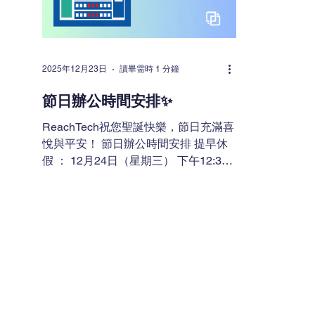
適的機房位置，並提供高效散熱方案。
可維持甚至
（參考：TIA-942 標準及業界普遍共
Deplo
識） 2. 避免水管風險 切勿將機房設置
置、預接
於廁所、廚房樓上樓下，或有水管經過
位、接電、
2025年12月23日
讀畢需時 1 分鐘
的位置。 常見錯誤 忽略水管潛在風
成上線，
節日辦公時間安排✨
險，機房位置與水管系統過於接近，一
倍。 零
旦發生漏水，後果嚴重。 專業建議 機
隊提供從
ReachTech祝您聖誕快樂，節日充滿喜
房選址應遠離所有水管及高濕度區域，
機櫃上
悅與平安！ 節日辦公時間安排 提早休
並建議加裝漏水偵測系統。ReachTech
假 ： 12月24日（星期三） 下午12:30
在機房設計時會進行全面環境風險評
恢復辦公 ： 12月29日（星期一） 上午
估，避免
9:30 我們的24x7服務熱線在此期間正
常運作。 感謝您全年支持，我們期待
2026年繼續合作！