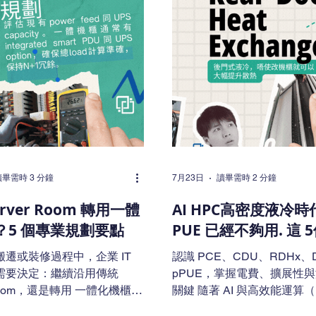
讀畢需時 3 分鐘
7月23日
讀畢需時 2 分鐘
rver Room 轉用一體
AI HPC高密度液冷時
？5 個專業規劃要點
PUE 已經不夠用. 這 
縮寫你必須認識
遷或裝修過程中，企業 IT
認識 PCE、CDU、RDHx、D
需要決定：繼續沿用傳統
pPUE，掌握電費、擴展性
 Room，還是轉用 一體化機櫃/
關鍵 隨著 AI 與高效能運算
e Smart Cabinet / Micro Data
速發展，機房功率密度大幅