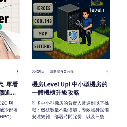
6月26日
讀畢需時 2 分鐘
代, 單看
機房Level Up! 中小型機房的
5個進階
一體機櫃升級攻略
2C 與
許多中小型機房的負責人常遇到以下挑
與液冷部署
戰：機櫃數量不斷增加，導致牆身設備
（HPC）快
安裝繁雜、部署時間冗長，以及日後辦
上升。傳統
公室搬遷或裝修時需承擔較高的