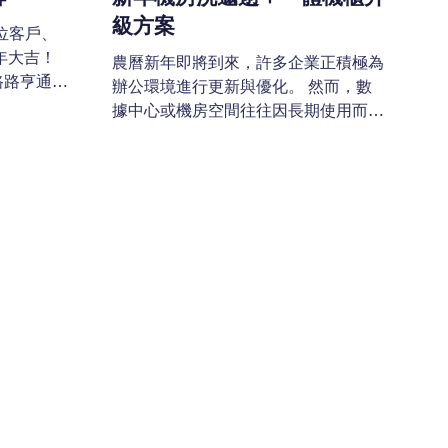
由於大幅減少牆身安裝的設備數量，工
級方案
各位客戶、
程時間及人力成本均可有效降低。 降
年大吉！
農曆新年即將到來，許多企業正積極為
低 reins
路路亨通，
辦公環境進行更新與優化。 然而，數
香港農曆新
據中心或機房空間往往因長期使用而積
026 年
累灰塵、線材雜亂、環境濕冷等問題，
二：2026
影響設備穩定性、運維效率及整體專業
大年初三：
形象。 Reach Technology 特別推出
）
「農曆新年機房升級限定方案」，協助
月 23 日
貴公司實現高效、整潔的原地轉型：
專業環境整頓 原地升級一體機櫃 提升
假期期間，
管理效率與專業形象 了解更多：
急支援服務不受
https://reach-
call支
technology.beefreecontent.com/wpDm
聯絡我們的
製「馬年伺
送出。同系
」已正式上架