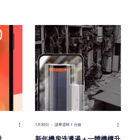
，已難以應
reinstatement 成本。 有沒有辦法可以
甚至更高的熱
一次過改善以上情況？答案是肯定的。
Power
透過將機房從 Level 1 升級至 Level
 雖然仍是重要
2，可有效解決上述問題。 Level 1 與
高密度環境
Level 2 有何分別？ 可將機房想像為一
 高密度時
個逐步升級的角色： Level 1（傳統機
術，已成為
櫃）：功能較為基礎，需要額外安裝
未來部署彈
UPS、冷卻系統、防火設備等，導致牆
必須認識的
身及天花板需進行大量開槽及拉線工
ooling
程，不僅部署時間較長，日後搬遷時的
能） PCE
還原成本亦較高。 Level 2（一體機
效率，衡量
櫃）：將冷卻、UPS、防火、防水及智
移除熱量之
能安全系統整合於單一機櫃內，大幅減
CE 更能
少牆身安裝需求，部署效率得以提升，
幫助識別冷
同時降低未來 reinstatement 的成本與
Coolant
時間。 Level 2 一體機櫃的三大優勢 適
液分配單元）
合中小型機房使用 專為空間有限的中
1月30日
讀畢需時 1 分鐘
紐。它負責
小型機房、學校及商業機構而設計，無
排
新年機房洗邋遢＋一體機櫃升
冷卻迴路之
需進行大型土木工程。 加快部署速度