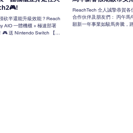
與熱負載是
間進行熱交換、流量控
ch2🎮!
ReachTech 仝人誠摯恭賀
合作伙伴及朋友們： 丙午馬
面積砍半還能升級效能？Reach
願新一年事業如駿馬奔騰，
ogy AIO 一體機櫃 + 極速部署
綠綠大順。 復工安排更新 
 送 Nintendo Switch 【阿
年公眾假期如下： 大年初一：2
記】 企業因為成本控制、辦公
2 月 17 日（星期二） 大年初
租約到期，突然要將機房面積
年 2 月 18 日（星期三） 
甚至更多，這時候最頭痛的問
2026 年 2 月 19 日（星期四
 設備怎麼搬？舊系統要不要
ReachTech 將於 2026 年 2 
會不會大打折扣？業務能不能
（星期一，農曆年初七） 正式復工，恢
擔心！Reach Technology
復全面營運。 重要提示 ：
 Cabinet 一體機櫃（AIO
ReachTech 的 24×7 緊
影響，將繼續提供不間斷的 on-
終極解決方案。 為什麼選擇
援。如有緊急需求，請直接
echnology AIO 一體機櫃？ 高
緊急熱線。 另外，所有自家
設計 ：將電源、冷卻、監控、
服器乖乖」限量揮春已全數
消防等關鍵基礎設施全部整合到
列「IT人的賀年貼圖2026
內，大幅縮減機房佔地面積。
WhatsApp！ 歡迎下載：
只剩原本的一半，運算容量仍