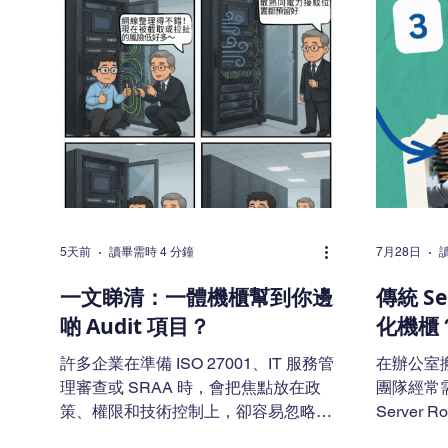
5天前
讀畢需時 4 分鐘
7月28日
一文睇清：一體機櫃幫到你邊
傳統 Se
啲 Audit 項目？
化機櫃
許多企業在準備 ISO 27001、IT 服務管
在辦公室搬
理審查或 SRAA 時，會把焦點放在政
團隊經常
策、權限和技術控制上，卻容易忽略機
Server
房與機櫃這些基礎設施。事實上，實體
All-in-On