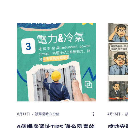
與環境安全往往是審核中實際會被檢查
Center
的項目。一體機櫃作為整合式方案，雖
買機櫃並
然不能取代完整的管理系統，但在多個
上，由傳
常見控制點上，確實能提供具體幫助。
電力、冷
本文整理一體機櫃與主要 IT 資安／服
展等多個
務標準的對應，方便 IT、Facility 及負
容易出現
責合規的同事快速了解。 為什麼實體基
要進行結構
礎設施會被審查？ 無論是 ISO/IEC
業規劃要
27001:2022 的實體控制、ISO/IEC
1. 先
20000 的服務可用性要求，還是香港常
慮空間 傳統
見的 SRAA（Security Risk
立空調與
Assessment & Audit），審查人員通常
則將冷卻
會關注： 設備是否被妥善保護，防止未
櫃內。轉
授權接觸 線路是否整理有序，降低被截
的電力需
取或損壞的風險 電力與散熱環境是否相
要求。否
對穩定 維護與變更是否較易受控 這些
力或冷卻
要求並非要求企業興建大型數據中心，
業界權威機構
6月11日
讀畢需時 3 分鐘
4月16日
而是希望基礎設施本身不會成為明顯的
Guideline
6個機房選址TIPS 避免昂貴的
成功安
弱點。 參考資料： ISO/IEC
Enviro