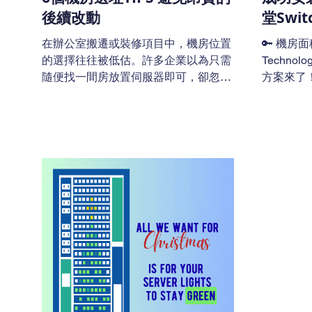
27001:2022 簡介（ISO 官方） 香港數
電力密度
後續改動
堂Swit
碼政策辦公室《保安風
在辦公室搬遷或裝修項目中，機房位置
🔑 機房
的選擇往往被低估。許多企業以為只需
Technol
隨便找一間房放置伺服器即可，卻忽略
方案來了！🎮
了機房選址對系統穩定性、營運成本及
明機房日
未來擴展的深遠影響。 若前期規劃不
室重整或
足，後續可能需要進行昂貴的改動工
縮減一半
程，甚至影響業務正常運作。以下是六
題來了：
個機房選址時必須審慎評估的關鍵要
拆？效能
點。 1. 避開外牆與窗戶 外牆及窗戶位
不中斷？ 別
置受外界溫度影響較大，散熱成本較
的 Smart
高，且溫度波動明顯。 常見錯誤 為求
Rack） 正是為這種「空間壓縮」挑戰
方便或節省空間，將機房設置於外牆或
而設計的
有大窗的位置，導致冷氣負荷大幅增
Reach T
加，長期營運成本上升。 專業建議 建
密度整合
議選擇建築物中央或內部房間，以維持
UPS、
較穩定的環境條件。ReachTech 可為
單一機櫃
客戶進行現場環境評估，協助選擇最合
即使空間