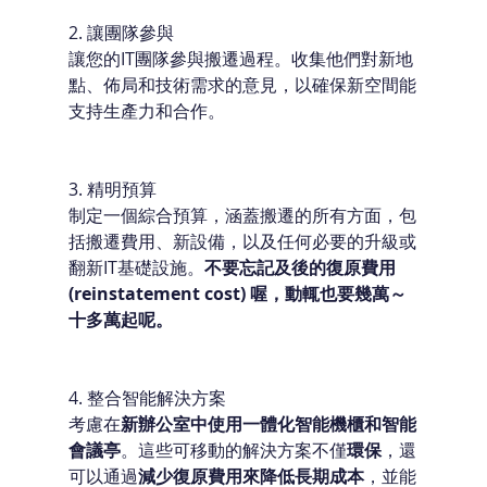
2. 讓團隊參與
讓您的IT團隊參與搬遷過程。收集他們對新地
點、佈局和技術需求的意見，以確保新空間能
支持生產力和合作。
3. 精明預算
制定一個綜合預算，涵蓋搬遷的所有方面，包
括搬遷費用、新設備，以及任何必要的升級或
翻新IT基礎設施。
不要忘記及後的復原費用
(reinstatement cost) 喔，動輒也要幾萬～
十多萬起呢。
4. 整合智能解決方案
考慮在
新辦公室中使用一體化智能機櫃和智能
會議亭
。這些可移動的解決方案不僅
環保
，還
可以通過
減少復原費用來降低長期成本
，並能