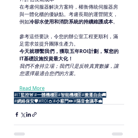
在考慮伺服器解決方案時，權衡傳統伺服器房
與一體化櫃的優缺點。考慮長期的運營開支，
例如
冷卻水使用和消防系統的持續維護成本
。
參考這些要訣，令您的辦公室工程更順利，滿
足需求並提升團隊生產力。
今天就聯繫我們，獲取五年ROI計劃，幫您的
IT基礎設施投資最大化！
我們不會持立場；我們只是反映真實數據，讓
您選擇最適合您們的方案。
Read More
#IT監控🚨
#一體機櫃🗄️
#智能機櫃🗄️
#搬遷自由🚚
#網絡保安🛡️
#ROI👛
#小竅門✏️
#隔音會議亭💼