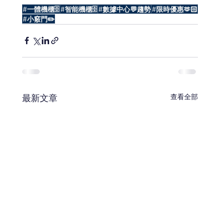
#一體機櫃🗄️
#智能機櫃🗄️
#數據中心💬趨勢
#限時優惠🫶🏻
#小竅門✏️
最新文章
查看全部